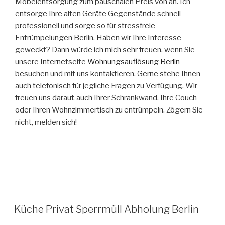
Möbelentsorgung zum pauschalen Preis von an. Ich
entsorge Ihre alten Geräte Gegenstände schnell
professionell und sorge so für stressfreie
Entrümpelungen Berlin. Haben wir Ihre Interesse
geweckt? Dann würde ich mich sehr freuen, wenn Sie
unsere Internetseite
Wohnungsauflösung Berlin
besuchen und mit uns kontaktieren. Gerne stehe Ihnen
auch telefonisch für jegliche Fragen zu Verfügung. Wir
freuen uns darauf, auch Ihrer Schrankwand, Ihre Couch
oder Ihren Wohnzimmertisch zu entrümpeln. Zögern Sie
nicht, melden sich!
VERÖFFENTLICHT
Küche Privat Sperrmüll Abholung Berlin
AM