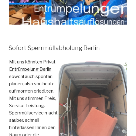
VERÖFFENTLICHT
Sofort Sperrmüllabholung Berlin
AM
Mit uns könnten Privat
Entrümpelung Berlin
sowohl auch spontan
planen, also von heute
auf morgen erledigen.
Mit uns stimmen Preis,
Service Leistung.
Sperrmüllservice macht
sauber, schnell
hinterlassen Ihnen den
Raum oder die