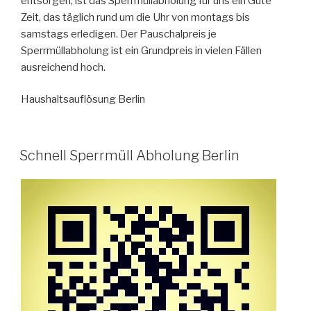
entsorgen, ist das Sperrmüllabholung für uns ein Gute
Zeit, das täglich rund um die Uhr von montags bis
samstags erledigen. Der Pauschalpreis je
Sperrmüllabholung ist ein Grundpreis in vielen Fällen
ausreichend hoch.
Haushaltsauflösung Berlin
VERÖFFENTLICHT
Schnell Sperrmüll Abholung Berlin
AM