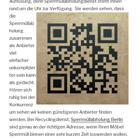
Auflösung, denn Sperrmüllabholungdienst steht Ihnen
rund um die Uhr zur Verfügung.
Sie werden sehen, dass
die
Sperrmüllab
holung
zusammen
als Anbieter
viel
einfacher
unkomplizier
ter sein kann
als gedacht.
Hören sich
ruhig bei der
Konkurrenz
um sehen wir keinen günstigeren Anbieter finden
werden. Bei Recyclingdienst,
Sperrmüllabholung Berlin
sind genau an der richtigen Adresse, wenn Ihren Möbel
Sperrmüll binnen einer sehr kurzen Zeit loswerden wollen.