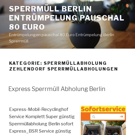
Zum
SPERRMÜLL BERLIN
Inhalt
ENTRÜMPELUNG PAUSCHAL
springen
80 EURO
Entrümpelungen pauschal 80 Euro Entrümpelung Berlin
Sprerrmüll
KATEGORIE:
SPERRMÜLLABHOLUNG
ZEHLENDORF SPERRMÜLLABHOLUNGEN
VERÖFFENTLICHT
Express Sperrmüll Abholung Berlin
AM
Express-Mobil-Recyclinghof
Service Komplett Super günstig
Sperrmüllabholung Berlin sofort
Express_BSR Service günstig