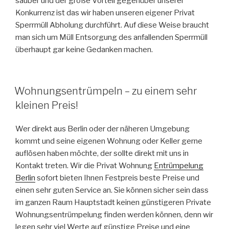
sauber und der große Vorteil gegenüber unserer
Konkurrenz ist das wir haben unseren eigener Privat
Sperrmüll Abholung durchführt. Auf diese Weise braucht
man sich um Müll Entsorgung des anfallenden Sperrmüll
überhaupt gar keine Gedanken machen.
VERÖFFENTLICHT
Wohnungsentrümpeln – zu einem sehr
AM
kleinen Preis!
Wer direkt aus Berlin oder der näheren Umgebung
kommt und seine eigenen Wohnung oder Keller gerne
auflösen haben möchte, der sollte direkt mit uns in
Kontakt treten. Wir die Privat Wohnung
Entrümpelung
Berlin
sofort bieten Ihnen Festpreis beste Preise und
einen sehr guten Service an. Sie können sicher sein dass
im ganzen Raum Hauptstadt keinen günstigeren Private
Wohnungsentrümpelung finden werden können, denn wir
legen sehr viel Werte auf günstige Preise und eine